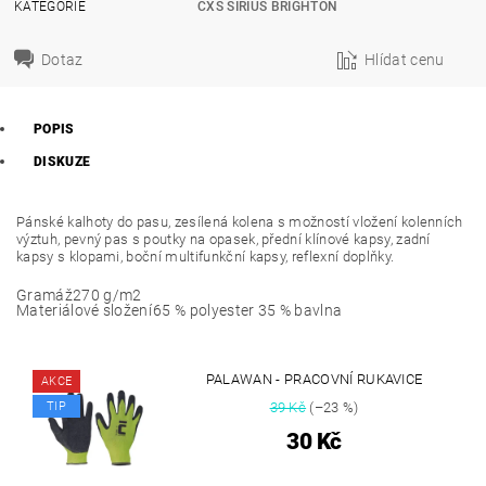
KATEGORIE
CXS SIRIUS BRIGHTON
Dotaz
Hlídat cenu
POPIS
DISKUZE
Pánské kalhoty do pasu, zesílená kolena s možností vložení kolenních
výztuh, pevný pas s poutky na opasek, přední klínové kapsy, zadní
kapsy s klopami, boční multifunkční kapsy, reflexní doplňky.
Gramáž
270 g/m2
Materiálové složení
65 % polyester 35 % bavlna
PALAWAN - PRACOVNÍ RUKAVICE
AKCE
TIP
39 Kč
(–23 %)
30 Kč