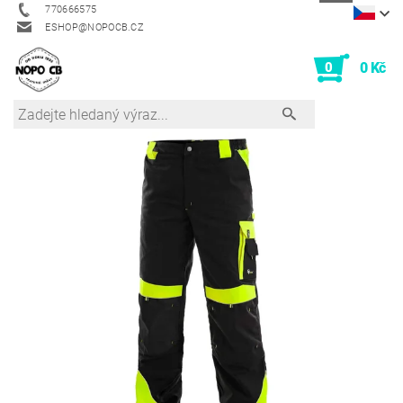
770666575
ESHOP@NOPOCB.CZ
0
0 Kč