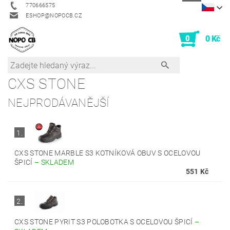
770666575
ESHOP@NOPOCB.CZ
0
0 Kč
CXS STONE
NEJPRODÁVANĚJŠÍ
1.
CXS STONE MARBLE S3 KOTNÍKOVÁ OBUV S OCELOVOU
ŠPICÍ
–
SKLADEM
551 Kč
2.
CXS STONE PYRIT S3 POLOBOTKA S OCELOVOU ŠPICÍ
–