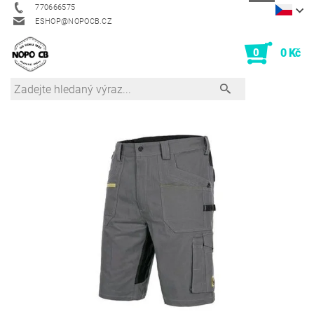
770666575
ESHOP@NOPOCB.CZ
0
0 Kč