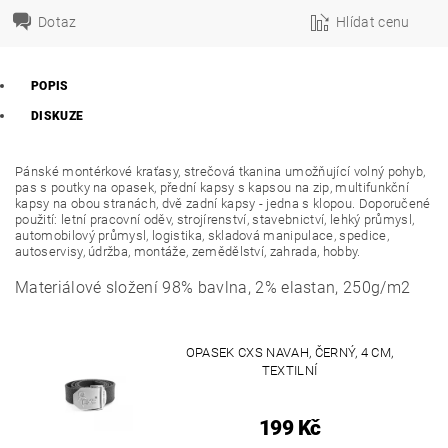
Dotaz
Hlídat cenu
POPIS
DISKUZE
Pánské montérkové kraťasy, strečová tkanina umožňující volný pohyb,
pas s poutky na opasek, přední kapsy s kapsou na zip, multifunkční
kapsy na obou stranách, dvě zadní kapsy - jedna s klopou. Doporučené
použití: letní pracovní oděv, strojírenství, stavebnictví, lehký průmysl,
automobilový průmysl, logistika, skladová manipulace, spedice,
autoservisy, údržba, montáže, zemědělství, zahrada, hobby.
Materiálové složení 98% bavlna, 2% elastan, 250g/m2
OPASEK CXS NAVAH, ČERNÝ, 4 CM,
TEXTILNÍ
199 Kč