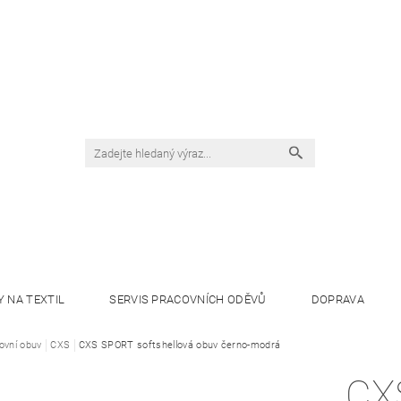
Y NA TEXTIL
SERVIS PRACOVNÍCH ODĚVŮ
DOPRAVA
ovní obuv
CXS
CXS SPORT softshellová obuv černo-modrá
CX