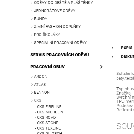
ODĚVY DO DEŠTĚ A PLÁŠTĚNKY
JEDNORÁZOVÉ ODĚVY
BUNDY
ZIMNÍ FASHION DOPLŇKY
PRO ŠKOLÁKY
SPECIÁLNÍ PRACOVNÍ ODĚVY
POPIS
SERVIS PRACOVNÍCH ODĚVŮ
DISKU
PRACOVNÍ OBUV
Softshello
ARDON
paty, tex
ATLAS
Typ obuv
BENNON
Značka
Svrchní 
CXS
TPU me
Podešev
CXS FIBELINE
Reflexní
CXS MICHELIN
CXS ROAD
CXS STONE
SOU
CXS TEXLINE
CXS PU-TECH