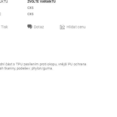
UKTU
ZVOLTE VARIANTU
CXS
E
CXS
Tisk
Dotaz
Hlídat cenu
řední část s TPU zesílením proti okopu, vnější PU ochrana
esh tkaniny, podešev: phylon/guma.