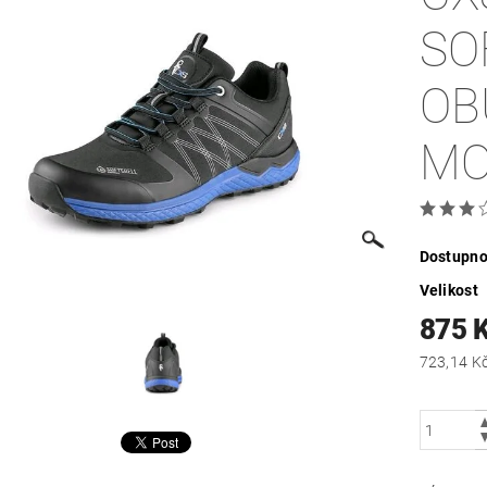
SO
OB
MO
Dostupno
Velikost
875 