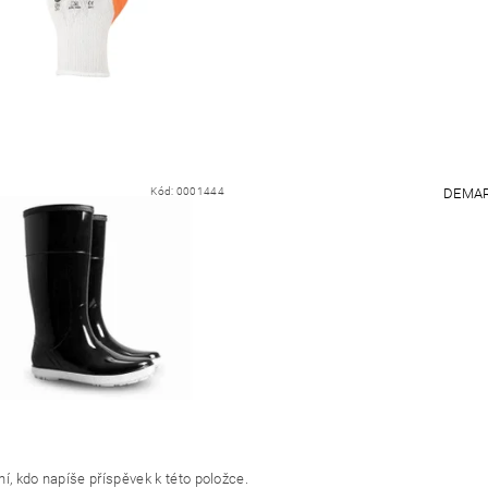
Kód:
0001444
DEMAR
í, kdo napíše příspěvek k této položce.