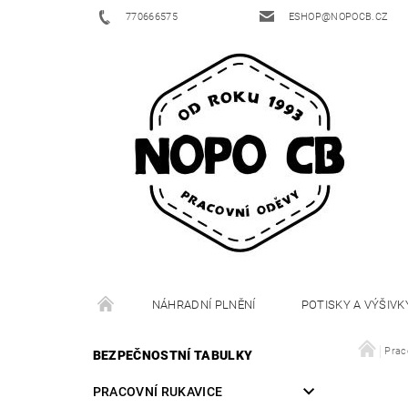
770666575
ESHOP@NOPOCB.CZ
NÁHRADNÍ PLNĚNÍ
POTISKY A VÝŠIVK
Prac
BEZPEČNOSTNÍ TABULKY
PRACOVNÍ RUKAVICE