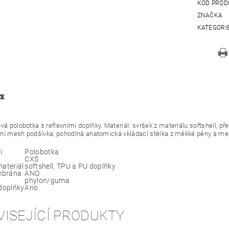
KÓD PROD
ZNAČKA
KATEGORI
ZE
vá polobotka s reflexními doplňky. Materiál: svršek z materiálu softshell, p
tilní mesh podšívka, pohodlná anatomická vkládací stélka z měkké pěny a m
i
Polobotka
CXS
materiál
softshell, TPU a PU doplňky
mbrána
ANO
phylon/guma
 doplňky
Ano
VISEJÍCÍ PRODUKTY