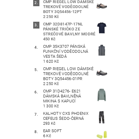
CMP RIEGEL LOW DÁMSKÉ
TREKOVÉ VODĚODOLNÉ
BOTY 3Q54456-12PT
2 250 Kč
CMP 32D8147P-17NL
PÁNSKÉ TRIČKO ZE
STREČOVÉ BAVLNY MODRÉ
450 Kč
CMP 35K3707 PÁNSKÁ
FUNKČNÍ VODĚODOLNÁ
VESTA ŠEDÁ
1 620 Kč
CMP RIEGEL LOW DÁMSKÉ
TREKOVÉ VODĚODOLNÉ
BOTY 3Q54456-01PR
2 250 Kč
CMP 31D4276- E621
DÁMSKÁ BAVLNĚNÁ
MIKINA S KAPUCÍ
1 300 Kč
KALHOTY CXS PHOENIX
CEFEUS ŠEDO-ČERNÁ
293 Kč
EAR SOFT
6 Kč